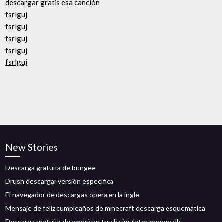
descargar gratis esa canción
fsrlguj
fsrlguj
fsrlguj
fsrlguj
fsrlguj
New Stories
Descarga gratuita de bungee
Drush descargar versión específica
El navegador de descargas opera en la ingle
Mensaje de feliz cumpleaños de minecraft descarga esquemática
Descarga gratuita de american truck simulator oregon dlc