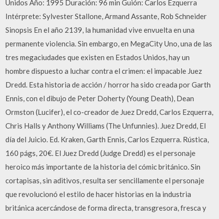
Unidos Año: 1995 Duración: 96 min Guión: Carlos Ezquerra
Intérprete: Sylvester Stallone, Armand Assante, Rob Schneider
Sinopsis En el año 2139, la humanidad vive envuelta en una
permanente violencia. Sin embargo, en MegaCity Uno, una de las
tres megaciudades que existen en Estados Unidos, hay un
hombre dispuesto a luchar contra el crimen: el impacable Juez
Dredd. Esta historia de acción / horror ha sido creada por Garth
Ennis, con el dibujo de Peter Doherty (Young Death), Dean
Ormston (Lucifer), el co-creador de Juez Dredd, Carlos Ezquerra,
Chris Halls y Anthony Williams (The Unfunnies). Juez Dredd, El
día del Juicio. Ed. Kraken, Garth Ennis, Carlos Ezquerra. Rústica,
160 págs, 20€. El Juez Dredd (Judge Dredd) es el personaje
heroico más importante de la historia del cómic británico. Sin
cortapisas, sin aditivos, resulta ser sencillamente el personaje
que revolucionó el estilo de hacer historias en la industria
británica acercándose de forma directa, transgresora, fresca y