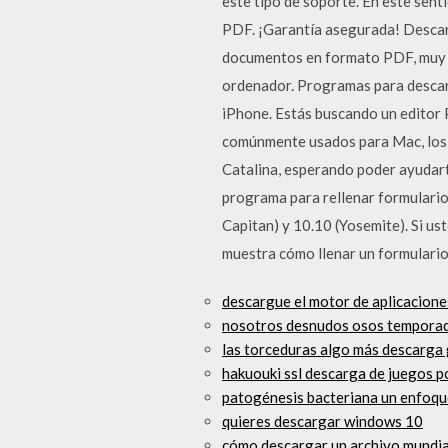
este tipo de soporte. En este sent
PDF. ¡Garantía asegurada! Descar
documentos en formato PDF, muy 
ordenador. Programas para descarg
iPhone. Estás buscando un editor
comúnmente usados para Mac, los 
Catalina, esperando poder ayudart
programa para rellenar formulario
Capitan) y 10.10 (Yosemite). Si u
muestra cómo llenar un formulari
descargue el motor de aplicacione
nosotros desnudos osos temporad
las torceduras algo más descarga 
hakuouki ssl descarga de juegos pc
patogénesis bacteriana un enfoqu
quieres descargar windows 10
cómo descargar un archivo mundia