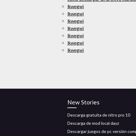
lkwegwi
lkwegwi
lkwegwi
lkwegwi
lkwegwi
lkwegwi
lkwegwi
New Stories
Descarga gratuita de nitro pro 10
Descarga de mod local dayz
Descargar juegos de pc versión com