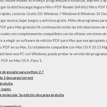
ido, Adobe Reader es el mejor programa para visualizar, imprimir y ap
gar GratisDescarga Segura Nitro PDF Reader (64 bits) Nitro PDF R
rápido, Licencia: Gratis OS: Windows 7 Windows 8 Windows 10 Des
ar musica, bajar juegos y antivirus gratis. Miles de programas par
 PDF para Mac gratuito?A continuación están las introducciones de 
cuales son completamente compatibles con las últimas versiones 
e a elegir un software de edición PDF para Mac que sea apropiado 
s PDF en su Mac. Es totalmente compatible con Mac OS X 10.13 High S
sted tiene una PC con Windows, puede probar la versión del program
o PDF en Mac OS X. Paso 1.
s de google para python 2.7
a 3 descarga torrent
gratuita
 inglés
e molecular 3a edición descarga gratuita
l creeperhost