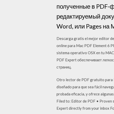
полученные в PDF-ф
редактируемый доку
Word, или Pages на 
Descarga gratis el mejor editor d
online para Mac PDF Element 6 PR
sistema operativo OSX en tu MAC.
PDF Expert обеспечивает легко
страниц.
Otro lector de PDF gratuito para 
diseñado para que sea fácil navegar
probada eficacia, y ofrece algun
Filed to: Editor de PDF • Proven 
Expert directly from your inbox F