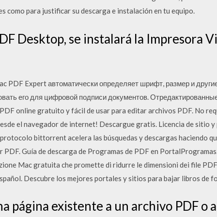
s como para justificar su descarga e instalación en tu equipo.
DF Desktop, se instalará la Impresora V
ac PDF Expert автоматически определяет шрифт, размер и други
зовать его для цифровой подписи документов. Отредактированн
F online gratuito y fácil de usar para editar archivos PDF. No requi
sde el navegador de internet! Descargue gratis. Licencia de sitio
l protocolo bittorrent acelera las búsquedas y descargas haciendo qu
r PDF. Guía de descarga de Programas de PDF en PortalProgramas.
zione Mac gratuita che promette di ridurre le dimensioni dei file P
spañol. Descubre los mejores portales y sitios para bajar libros de f
una página existente a un archivo PDF o 