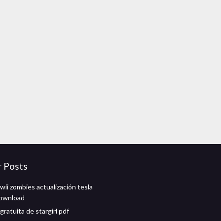
r Posts
wii zombies actualización tesla
download
ratuita de stargirl pdf