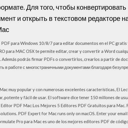
ормате. Для того, чтобы конвертировать
мент и открыть в текстовом редакторе н
Мас
e PDF para Windows 10/8/7 para editar documentos en el PC gratis y
O para MAC OSX te permite editar, crear y convertir a Word cualq
 Además podrás firmar PDFs o convertirlos, crearlos a partir de d
сть в работе с многостраничными документами благодаря безупр
Mac muy popular y con numerosas excelentes características, El Le
, potente y fácil de usar. El software dice tener 150 millones de usu
as Editor PDF Mac:Los Mejores 5 Editores PDF Gratuitos para Mac. 
solutions. PDF Expert for Mac runs only on macOS. Enter your email
ormulate Pro para Mac es uno de los mejores editores PDF de código