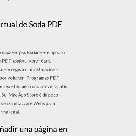
irtual de Soda PDF
е параметры. Вы можете просто
ые PDF-файлы могут быть
ere registro ni instalación -
 y por volumen. Programas PDF
e sea el número uno a nivel Gratis
 Sul Mac App Store è da poco
DF senza intaccare Webs para
orma legal.
añadir una página en