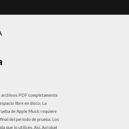
A
a
on archivos PDF completamente
espacio libre en disco; La
 prueba de Apple Music requiere
final del periodo de prueba. Los
a que lo utilices, Así, Acrobat