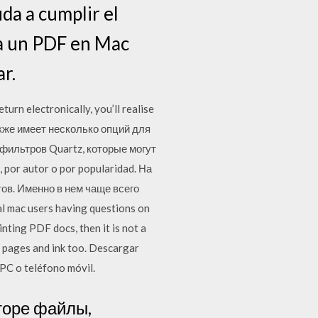
da a cumplir el
 a un PDF en Mac
r.
turn electronically, you’ll realise
акже имеет несколько опций для
фильтров Quartz, которые могут
 por autor o por popularidad. На
в. Именно в нем чаще всего
l mac users having questions on
inting PDF docs, then it is not a
of pages and ink too. Descargar
 PC o teléfono móvil.
торе файлы,