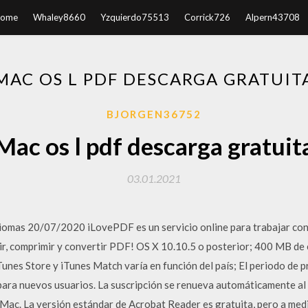
ome
Whaley8660
Yzquierdo75513
Corrick726
Alpern43708
MAC OS L PDF DESCARGA GRATUIT
BJORGEN36752
Mac os l pdf descarga gratuit
03.01.2021
iomas 20/07/2020 iLovePDF es un servicio online para trabajar c
vidir, comprimir y convertir PDF! OS X 10.10.5 o posterior; 400 MB de 
iTunes Store y iTunes Match varía en función del país; El periodo de
 para nuevos usuarios. La suscripción se renueva automáticamente al 
ac. La versión estándar de Acrobat Reader es gratuita, pero a medid