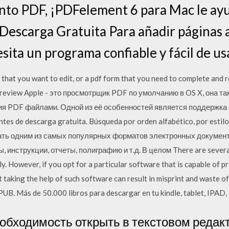
to PDF, ¡PDFelement 6 para Mac le ayu
 Descarga Gratuita Para añadir páginas
ita un programa confiable y fácil de usa
e that you want to edit, or a pdf form that you need to complete and re
 Preview Apple - это просмотрщик PDF по умолчанию в OS X, она т
ия PDF файлами. Одной из её особенностей является поддержка 
es de descarga gratuita. Búsqueda por orden alfabético, por estilo,
ть одним из самых популярных форматов электронных документо
 инструкции, отчеты, полиграфию и т.д. В целом There are severa
y. However, if you opt for a particular software that is capable of pr
ut taking the help of such software can result in misprint and waste 
UB. Más de 50.000 libros para descargar en tu kindle, tablet, IPAD,
еобходимость открыть в текстовом редак