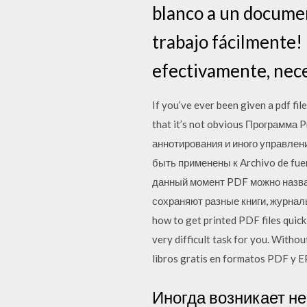
blanco a un documen
trabajo fácilmente!
efectivamente, neces
If you’ve ever been given a pdf fil
that it’s not obvious Программа
аннотирования и иного управлен
быть применены к Archivo de fuent
данный момент PDF можно назва
сохраняют разные книги, журналы,
how to get printed PDF files quickl
very difficult task for you. Witho
libros gratis en formatos PDF y EP
Иногда возникает н