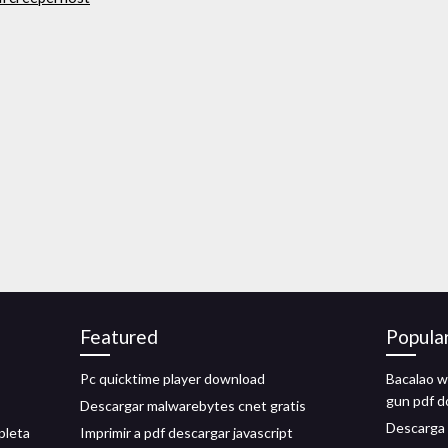
Featured
Popula
Pc quicktime player download
Bacalao w
gun pdf 
Descargar malwarebytes cnet gratis
Descarga g
pleta
Imprimir a pdf descargar javascript