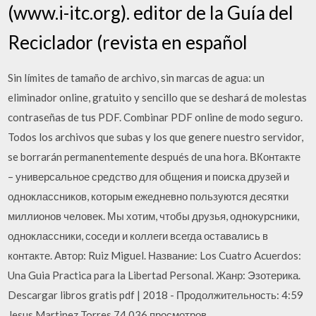
(www.i-itc.org). editor de la Guía del
Reciclador (revista en español
Sin límites de tamaño de archivo, sin marcas de agua: un
eliminador online, gratuito y sencillo que se deshará de molestas
contraseñas de tus PDF. Combinar PDF online de modo seguro.
Todos los archivos que subas y los que genere nuestro servidor,
se borrarán permanentemente después de una hora. ВКонтакте
– универсальное средство для общения и поиска друзей и
одноклассников, которым ежедневно пользуются десятки
миллионов человек. Мы хотим, чтобы друзья, однокурсники,
одноклассники, соседи и коллеги всегда оставались в
контакте. Автор: Ruiz Miguel. Название: Los Cuatro Acuerdos:
Una Guia Practica para la Libertad Personal. Жанр: Эзотерика.
Descargar libros gratis pdf | 2018 - Продолжительность: 4:59
Jesus Martinez Torres 74 036 просмотров.