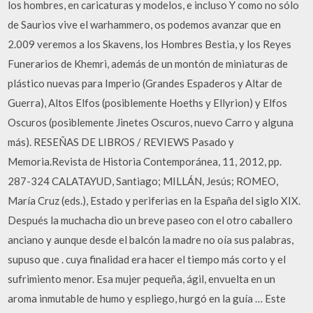
los hombres, en caricaturas y modelos, e incluso Y como no sólo
de Saurios vive el warhammero, os podemos avanzar que en
2.009 veremos a los Skavens, los Hombres Bestia, y los Reyes
Funerarios de Khemri, además de un montón de miniaturas de
plástico nuevas para Imperio (Grandes Espaderos y Altar de
Guerra), Altos Elfos (posiblemente Hoeths y Ellyrion) y Elfos
Oscuros (posiblemente Jinetes Oscuros, nuevo Carro y alguna
más). RESEÑAS DE LIBROS / REVIEWS Pasado y
Memoria.Revista de Historia Contemporánea, 11, 2012, pp.
287-324 CALATAYUD, Santiago; MILLÁN, Jesús; ROMEO,
María Cruz (eds.), Estado y periferias en la España del siglo XIX.
Después la muchacha dio un breve paseo con el otro caballero
anciano y aunque desde el balcón la madre no oía sus palabras,
supuso que . cuya finalidad era hacer el tiempo más corto y el
sufrimiento menor. Esa mujer pequeña, ágil, envuelta en un
aroma inmutable de humo y espliego, hurgó en la guía … Este