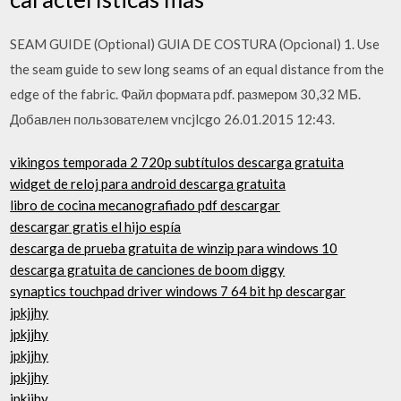
SEAM GUIDE (Optional) GUIA DE COSTURA (Opcional) 1. Use
the seam guide to sew long seams of an equal distance from the
edge of the fabric. Файл формата pdf. размером 30,32 МБ.
Добавлен пользователем vncjlcgo 26.01.2015 12:43.
vikingos temporada 2 720p subtítulos descarga gratuita
widget de reloj para android descarga gratuita
libro de cocina mecanografiado pdf descargar
descargar gratis el hijo espía
descarga de prueba gratuita de winzip para windows 10
descarga gratuita de canciones de boom diggy
synaptics touchpad driver windows 7 64 bit hp descargar
jpkjjhy
jpkjjhy
jpkjjhy
jpkjjhy
jpkjjhy