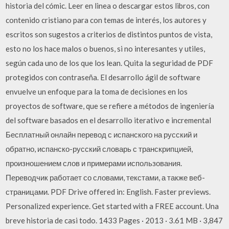
historia del cómic. Leer en linea o descargar estos libros, con
contenido cristiano para con temas de interés, los autores y
escritos son sugestos a criterios de distintos puntos de vista,
esto no los hace malos o buenos, si no interesantes y utiles,
según cada uno de los que los lean. Quita la seguridad de PDF
protegidos con contraseña. El desarrollo ágil de software
envuelve un enfoque para la toma de decisiones en los
proyectos de software, que se refiere a métodos de ingeniería
del software basados en el desarrollo iterativo e incremental
Бесплатный онлайн перевод с испанского на русский и
обратно, испанско-русский словарь с транскрипцией,
произношением слов и примерами использования.
Переводчик работает со словами, текстами, а также веб-
страницами. PDF Drive offered in: English. Faster previews.
Personalized experience. Get started with a FREE account. Una
breve historia de casi todo. 1433 Pages · 2013 · 3.61 MB · 3,847