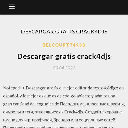
DESCARGAR GRATIS CRACK4DJS
BELCOURT74938
Descargar gratis crack4djs
03.04.2021
Notepad++ Descargar gratis el mejor editor de texto/código en
español, y lo mejor es que es de código abierto y admite una
gran cantidad de lenguajes de Псевдонимы, классные шрифты,
символы и теги, относящиеся к Crack4djs. Создайте хорошие
имена для игр, профилей, брендов или социальных сетей.
Присылайте свои забавные прозвища и классные теги и